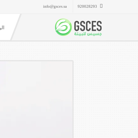
info@gsces.sa
920028293
الر