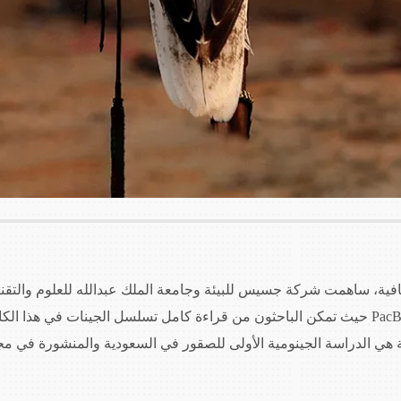
ثقافية، ساهمت شركة جسيس للبيئة وجامعة الملك عبدالله للعلوم والت
جينوم "صقر الجير" بإستخدام تقنية PacBio‬ حيث تمكن الباحثون من قراءة كامل تسلسل الجينا
اسة الجينومية الأولى للصقور في السعودية والمنشورة في مجلة enes Genomes Genetics