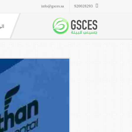
info@gsces.sa
920028293
الر